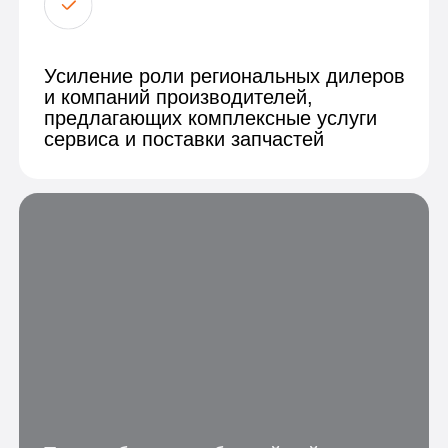
Таким образом, в ближайшей
перспективе рынок сервисных
услуг и запчастей для спецтехники
ожидает стабильный рост
и укрепление позиций
отечественных игроков
Рост рынка
Рост рынка запчастей и сервиса,
млрд. рублей
Российский рынок сервисных услуг и запчастей
для специальной техники демонстрирует
устойчивый рост, несмотря на сложности
последних лет. За счёт государственной
поддержки, расширения международных
связей и адаптации предприятий к новым
условиям, отрасль уверенно выходит на новый